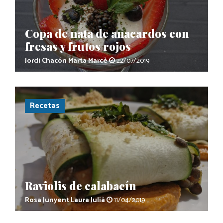
Copa de nata de anacardos con
fresas y frutos rojos
Jordi Chacón
Marta Marcè
22/07/2019
Recetas
Raviolis de calabacín
Rosa Junyent
Laura Julià
11/04/2019