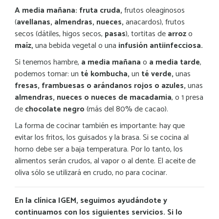
A media mañana: fruta cruda,
frutos oleaginosos
(
avellanas, almendras, nueces,
anacardos), frutos
secos (dátiles, higos secos,
pasas
), tortitas de
arroz
o
maíz,
una bebida vegetal o una
infusión antiinfecciosa.
Si tenemos hambre,
a media mañana
o
a media tarde
,
podemos tomar: un
té kombucha,
un
té verde,
unas
fresas, frambuesas o arándanos rojos o azules,
unas
almendras, nueces o nueces de macadamia
, o 1 presa
de
chocolate negro
(más del 80% de cacao).
La forma de cocinar también es importante: hay que
evitar los fritos, los guisados y la brasa. Si se cocina al
horno debe ser a baja temperatura. Por lo tanto, los
alimentos serán crudos, al vapor o al dente. El aceite de
oliva sólo se utilizará en crudo, no para cocinar.
En la clínica IGEM, seguimos ayudándote y
continuamos con los siguientes servicios. Si lo