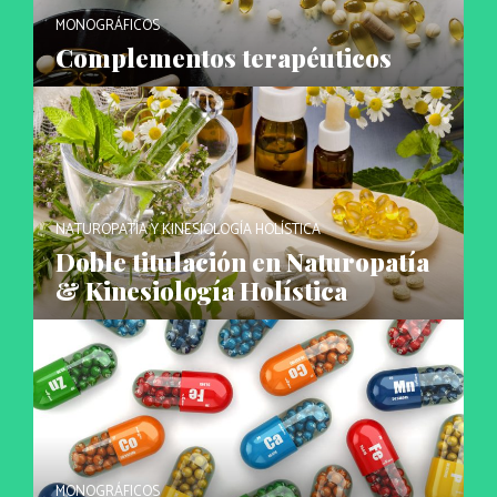
MONOGRÁFICOS
Complementos terapéuticos
NATUROPATÍA Y KINESIOLOGÍA HOLÍSTICA
Doble titulación en Naturopatía
& Kinesiología Holística
MONOGRÁFICOS