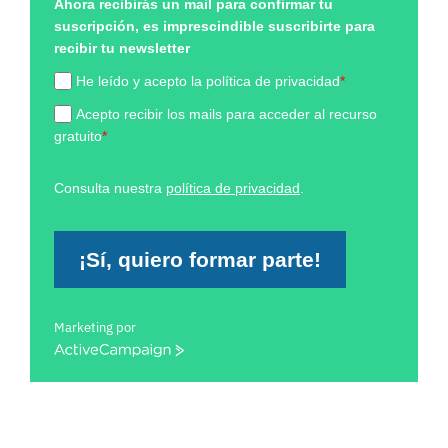
Ahora recibirás un mail para confirmar tu
suscripción, es imprescindible suscribirte para
recibir tu newsletter
He leído y acepto la política de privacidad
*
Acepto recibir los mails para acceder al recurso
gratuito
*
Consulta nuestra
política de privacidad
.
¡Sí, quiero formar parte!
Marketing por
ActiveCampaign