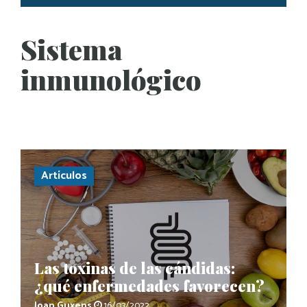
Sistema
inmunológico
Artículos
Las toxinas de las cándidas:
¿qué enfermedades favorecen?
Joan Guxens
16/03/2022