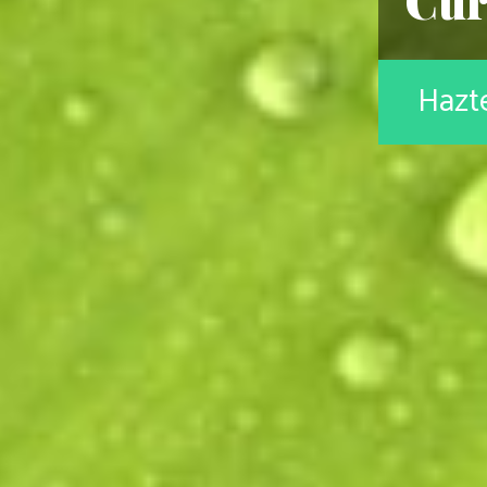
Cur
Hazte