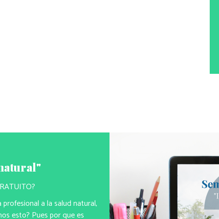
natural"
 GRATUITO?
profesional a la salud natural,
imos esto? Pues por que es