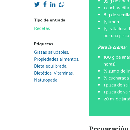
35 g de coco 
1 cucharadita
8 g de semill
Tipo de entrada
½ limón
Recetas
½ ralladura d
por una pizca 
Etiquetas
Para la crema:
Grasas saludables
,
100 g de ana
Propiedades alimentos
,
horas)
Dieta equilibrada
,
½ zumo de l
Dietética
,
Vitaminas
,
½ cucharada 
Naturopatía
1 pizca de sal
1 pizca de vai
20 ml de jara
Preparación 