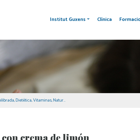
Institut Guxens
Clínica
Formaci
ilibrada
,
Dietética
,
Vitaminas
,
Naturopatía
a con crema de limón