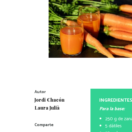
Autor
INGREDIENTE
Jordi Chacón
Laura Julià
Para la base:
250 g de zan
Comparte
5 dátiles