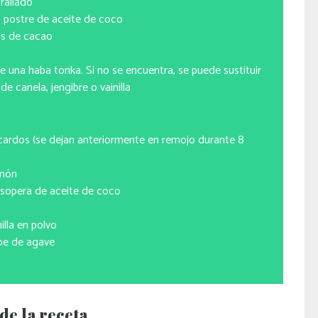
rallado
 postre de aceite de coco
as de cacao
e una haba tonka. Si no se encuentra, se puede sustituir
de canela, jengibre o vainilla
cardos (se dejan anteriormente en remojo durante 8
imón
sopera de aceite de coco
nilla en polvo
be de agave
de la receta