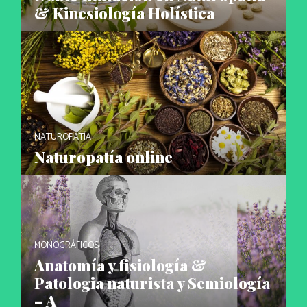
& Kinesiología Holística
NATUROPATÍA
Naturopatía online
MONOGRÁFICOS
Anatomía y fisiología &
Patologia naturista y Semiología
– A