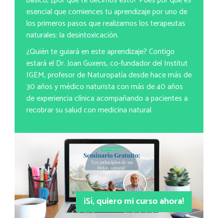
básico, ¿por qué te decimos esto? Pues por que es
esencial que comiences tu aprendizaje por uno de
los primeros pasos que realizamos los terapeutas
naturales: la desintoxicación.
¿Quién te guiará en este aprendizaje? Contigo
estará el Dr. Joan Guxens, co-fundador del Institut
IGEM, profesor de Naturopatía desde hace más de
30 años y médico naturista con más de 40 años
de experiencia clínica acompañando a pacientes a
recobrar su salud con medicina natural.
¡Sí, quiero mi curso ahora!