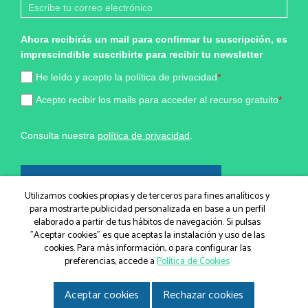
Ahora recibirás un mail para confirmar tu suscripción, es
imprescindible suscribirte para recibir tu newsletter
He leído y acepto la política de privacidad
*
Acepto recibir los mails para acceder al recurso gratuito
*
Consulta nuestra
política de privacidad
.
¡Sí, quiero formar parte!
Utilizamos cookies propias y de terceros para fines analíticos y
para mostrarte publicidad personalizada en base a un perfil
elaborado a partir de tus hábitos de navegación. Si pulsas
Marketing por
"Aceptar cookies" es que aceptas la instalación y uso de las
cookies. Para más información, o para configurar las
ActiveCampaign
preferencias, accede a
Política de Cookies
Aceptar cookies
Rechazar cookies
© IGEM, Institut Guxens de Medicina Integrativa 2026
|