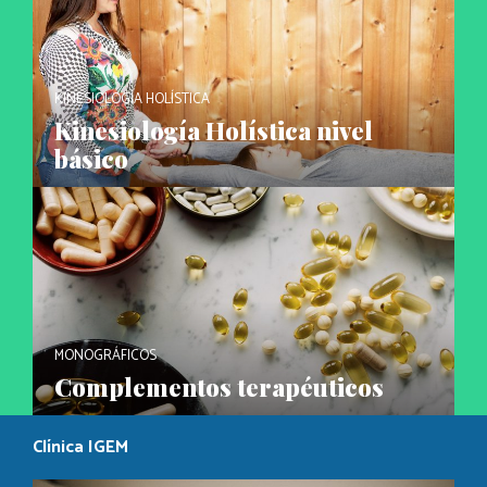
KINESIOLOGÍA HOLÍSTICA
Kinesiología Holística nivel
básico
MONOGRÁFICOS
Complementos terapéuticos
Clínica IGEM