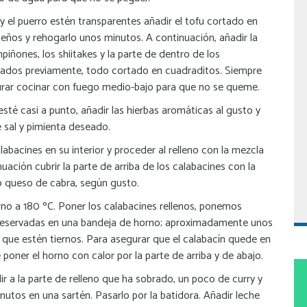
y el puerro estén transparentes añadir el tofu cortado en
eños y rehogarlo unos minutos. A continuación, añadir la
piñones, los shiitakes y la parte de dentro de los
vados previamente, todo cortado en cuadraditos. Siempre
urar cocinar con fuego medio-bajo para que no se queme.
esté casi a punto, añadir las hierbas aromáticas al gusto y
 sal y pimienta deseado.
labacines en su interior y proceder al relleno con la mezcla
uación cubrir la parte de arriba de los calabacines con la
o queso de cabra, según gusto
.
rno a 180 ºC. Poner los calabacines rellenos, ponemos
reservadas en una bandeja de horno; aproximadamente unos
 que estén tiernos. Para asegurar que el calabacín quede en
poner el horno con calor por la parte de arriba y de abajo.
dir a la parte de relleno que ha sobrado, un poco de curry y
utos en una sartén. Pasarlo por la batidora. Añadir leche