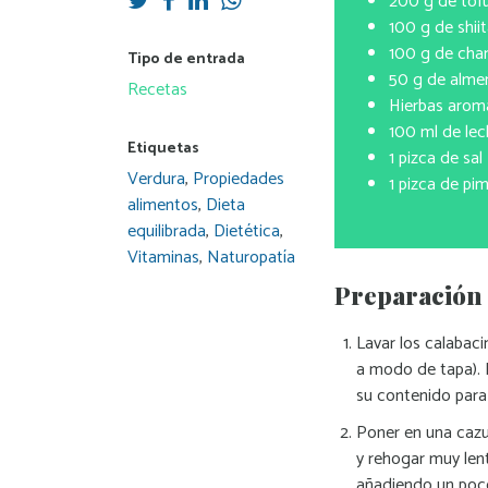
200 g 
100 g 
100 g de
Tipo de entrada
50 g de alme
Recetas
Hierbas aromá
100 ml de 
Etiquetas
1 pizca
Verdura
,
Propiedades
1 pizca de p
alimentos
,
Dieta
equilibrada
,
Dietética
,
Vitaminas
,
Naturopatía
Preparación 
Lavar los calabacin
a modo de tapa). 
su contenido para 
Poner en una cazue
y rehogar muy len
añadiendo un poco