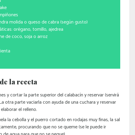
de tofu
de shiitake
 champiñones
ndra molida o queso de cabra (según gusto)
ticas: orégano, tomillo, ajedrea
leche de coco, soja o arroz
 de sal
imienta
de la receta
es y cortar la parte superior del calabacín y reservar (servirá
La otra parte vaciarla con ayuda de una cuchara y reservar
elaborar el relleno.
la la cebolla y el puerro cortado en rodajas muy finas, la sal
tamente, procurando que no se queme (se le puede ir
 de agua para que no se pegue).