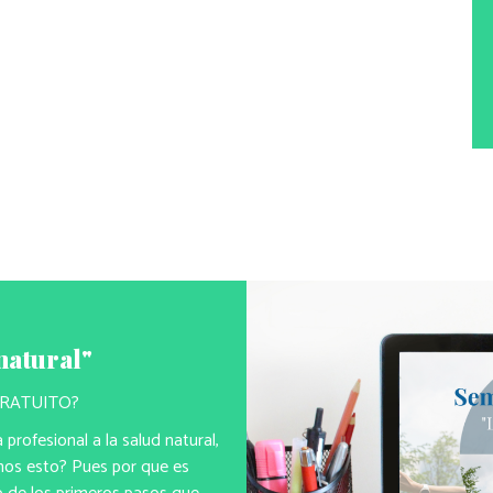
natural"
 GRATUITO?
profesional a la salud natural,
imos esto? Pues por que es