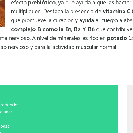
efecto
prebiótico,
ya que
ayuda a que las bacter
multipliquen. Destaca la presencia de
vitamina C
(
que promueve la curación y ayuda al cuerpo a abso
complejo B como la B1, B2 Y B6
que contribuyen
ma nervioso. A nivel de minerales es rico en
potasio
(
so nervioso y para la actividad muscular normal.
S
es redondos
las medianas
erro
 calabaza