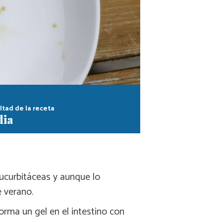
ltad de la receta
ia
cucurbitáceas y aunque lo
 verano.
forma un gel en el intestino con