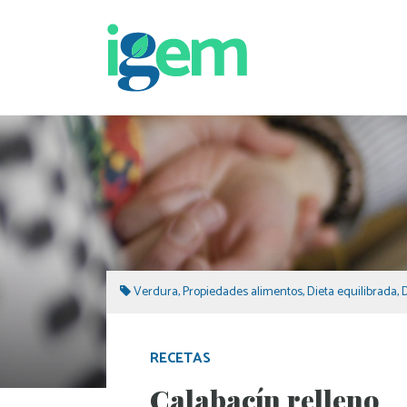
Verdura
,
Propiedades alimentos
,
Dieta equilibrada
,
D
RECETAS
Calabacín relleno