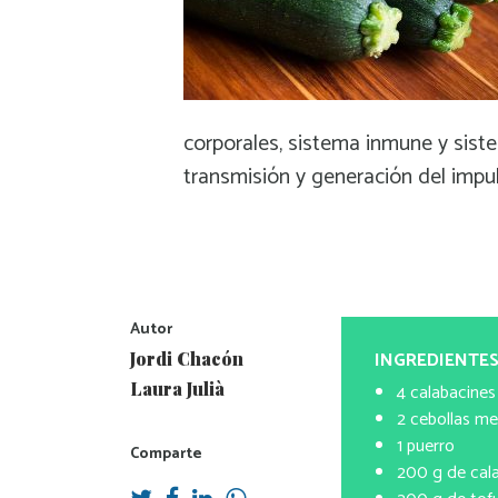
corporales, sistema inmune y siste
transmisión y generación del impul
Autor
INGREDIENTE
Jordi Chacón
Laura Julià
4 calabacin
2 cebol
1 pu
Comparte
200 g de