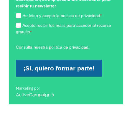
recibir tu newsletter
He leído y acepto la política de privacidad
*
Acepto recibir los mails para acceder al recurso
gratuito
*
Consulta nuestra
política de privacidad
.
¡Sí, quiero formar parte!
Marketing por
ActiveCampaign