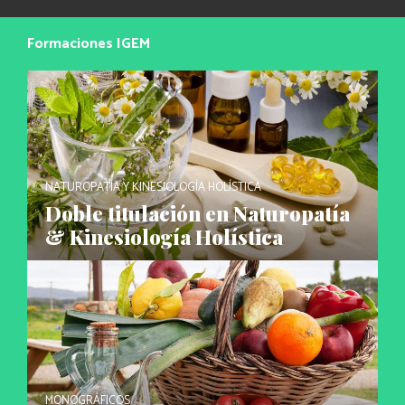
Formaciones IGEM
NATUROPATÍA Y KINESIOLOGÍA HOLÍSTICA
Doble titulación en Naturopatía
& Kinesiología Holística
MONOGRÁFICOS