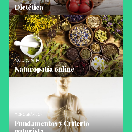
Dietética
NATUROPATÍA
Naturopatía online
MONOGRÁFICOS
Fundamentos y Criterio
naturista