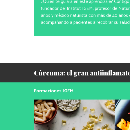
¿Quién te guiará en este aprendizaje? Contigo 
fundador del Institut IGEM, profesor de Nat
años y médico naturista con más de 40 años d
acompañando a pacientes a recobrar su salud 
Cúrcuma: el gran antiinflamato
Formaciones IGEM