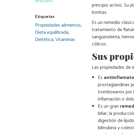
Artículos
principio activo. Su 
bonitas.
Etiquetas
Es un remedio clásico 
Propiedades alimentos
,
tratamiento de flatule
Dieta equilibrada
,
sanguinolenta, hemor
Dietética
,
Vitaminas
cólicos.
Sus propi
Las propiedades de es
Es
antiinflamato
prostaglandinas pr
tromboxanos por l
inflamación o dolo
Es un gran
remed
biliar, la producci
digestión de lípido
bilirrubina y coles