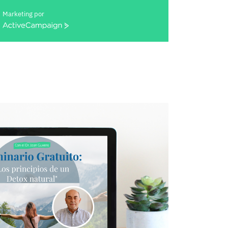
Marketing por
ActiveCampaign