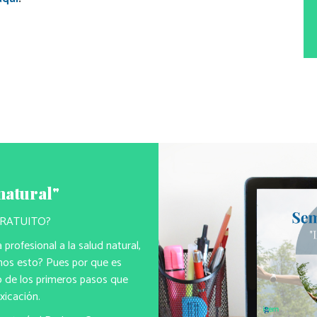
natural"
 GRATUITO?
profesional a la salud natural,
imos esto? Pues por que es
o de los primeros pasos que
xicación.