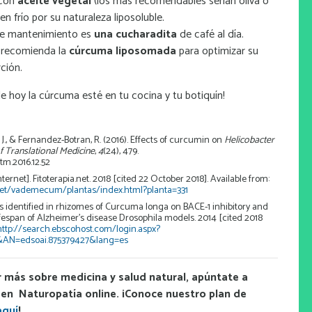
 con
aceite vegetal
(los más recomendables serían oliva o
 en frío por su naturaleza liposoluble.
de mantenimiento es
una cucharadita
de café al día.
 recomienda la
cúrcuma liposomada
para optimizar su
ción.
de hoy la cúrcuma esté en tu cocina y tu botiquín!
, J., & Fernandez-Botran, R. (2016). Effects of curcumin on
Helicobacter
f Translational Medicine
,
4
(24), 479.
tm.2016.12.52
ternet]. Fitoterapia.net. 2018 [cited 22 October 2018]. Available from:
a.net/vademecum/plantas/index.html?planta=331
s identified in rhizomes of Curcuma longa on BACE-1 inhibitory and
lifespan of Alzheimer’s disease Drosophila models. 2014 [cited 2018
http://search.ebscohost.com/login.aspx?
&AN=edsoai.875379427&lang=es
r más sobre medicina y salud natural, apúntate a
en Naturopatía online. ¡Conoce nuestro plan de
aquí
!