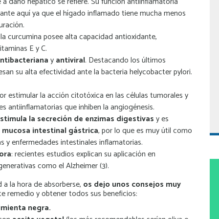
 a daño hepático se refiere. Su función antiinflamatoria
ante aquí ya que el hígado inflamado tiene mucha menos
uración.
, la curcumina posee alta capacidad antioxidante,
vitaminas E y C.
ntibacteriana
y
antiviral
. Destacando los últimos
san su alta efectividad ante la bacteria helycobacter pylori.
or estimular la acción citotóxica en las células tumorales y
s antiinflamatorias que inhiben la angiogénesis.
stimula la
secreción de enzimas digestivas
y es
 mucosa intestinal gástrica
, por lo que es muy útil como
ras y enfermedades intestinales inflamatorias.
ora
: recientes estudios explican su aplicación en
nerativas como el Alzheimer (3).
d a la hora de absorberse,
os dejo unos consejos muy
e remedio y obtener todos sus beneficios:
imienta negra.