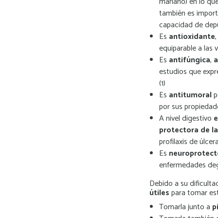
mariano) en lo que
también es import
capacidad de dep
Es
antioxidante
equiparable a las 
Es
antifúngica
,
a
estudios que expre
(1)
Es
antitumoral
p
por sus propiedade
A nivel digestivo
e
protectora de la
profilaxis de úlce
Es
neuroprotect
enfermedades dege
Debido a su dificulta
útiles
para tomar est
Tomarla junto a
p