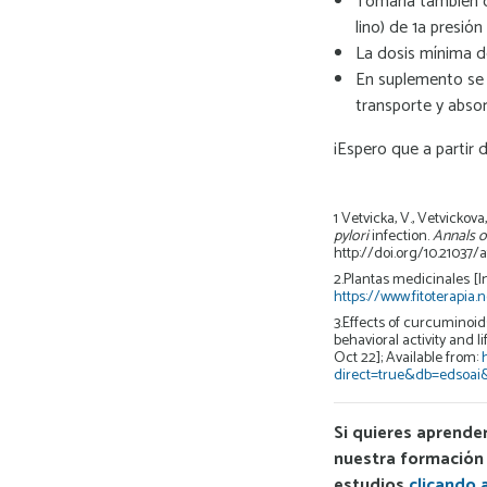
Tomarla también
lino) de 1a presión
La dosis mínima 
En suplemento se
transporte y absor
¡Espero que a partir 
1
Vetvicka, V., Vetvickova
pylori
infection.
Annals o
http://doi.org/10.21037/a
2.Plantas medicinales [In
https://www.fitoterapi
3.Effects of curcuminoid
behavioral activity and 
Oct 22]; Available from:
direct=true&db=edsoai
Si quieres aprende
nuestra formación 
estudios
clicando 