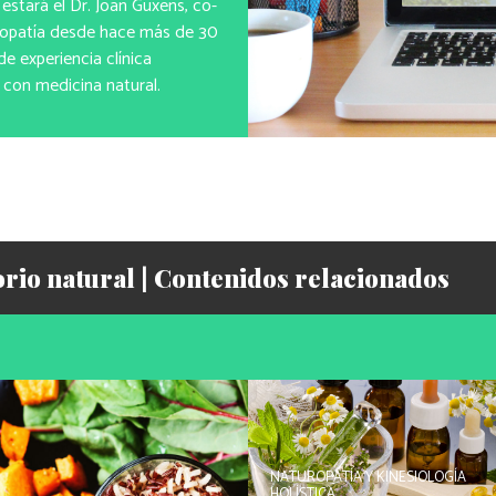
estará el Dr. Joan Guxens, co-
uropatía desde hace más de 30
e experiencia clínica
con medicina natural.
rio natural | Contenidos relacionados
NATUROPATÍA Y KINESIOLOGÍA
HOLÍSTICA