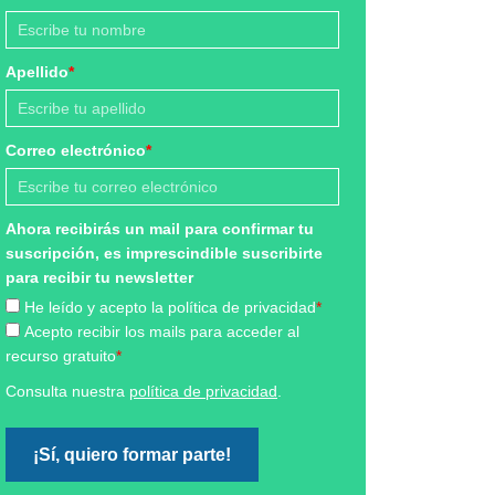
Apellido
*
Correo electrónico
*
Ahora recibirás un mail para confirmar tu
suscripción, es imprescindible suscribirte
para recibir tu newsletter
He leído y acepto la política de privacidad
*
Acepto recibir los mails para acceder al
recurso gratuito
*
Consulta nuestra
política de privacidad
.
¡Sí, quiero formar parte!