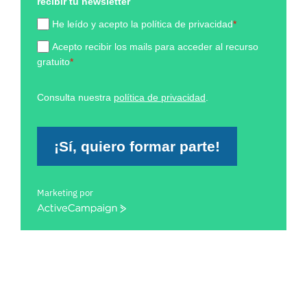
recibir tu newsletter
He leído y acepto la política de privacidad
*
Acepto recibir los mails para acceder al recurso
gratuito
*
Consulta nuestra
política de privacidad
.
¡Sí, quiero formar parte!
Marketing por
ActiveCampaign