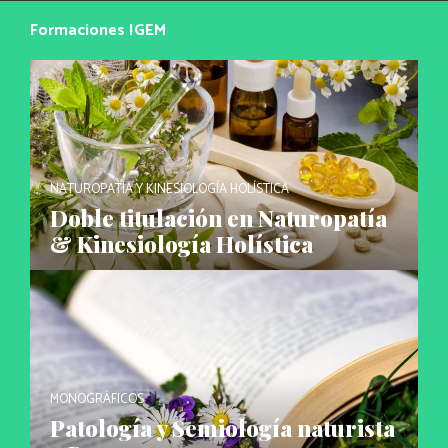
Formaciones IGEM
NATUROPATÍA Y KINESIOLOGÍA HOLÍSTICA
Doble titulación en Naturopatía
& Kinesiología Holística
MONOGRÁFICOS
Patología y Semiología naturista