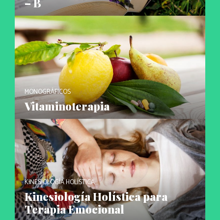
– B
MONOGRÁFICOS
Vitaminoterapia
KINESIOLOGÍA HOLÍSTICA
Kinesiología Holística para
Terapia Emocional