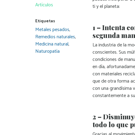
Artículos
ti y el planeta:
Etiquetas
1 – Intenta c
Metales pesados
,
segunda mano
Remedios naturales
,
Medicina natural
,
La industria de la m
Naturopatía
conscientes. Sus múlt
condiciones de manufa
en día, afortunadame
con materiales recic
que de otra forma aca
con una grandísima v
constantemente a subi
2 – Disminuye
todo lo que 
Gracias al movimient