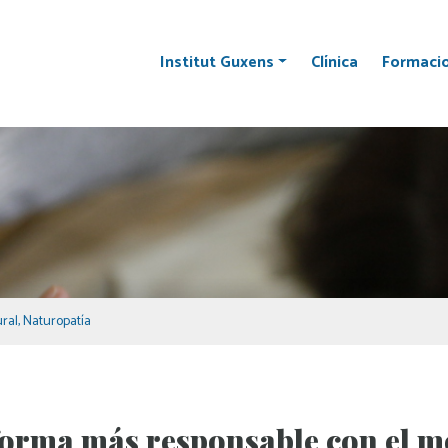
Institut Guxens
Clínica
Formaci
ral
,
Naturopatía
e forma más responsable con el 