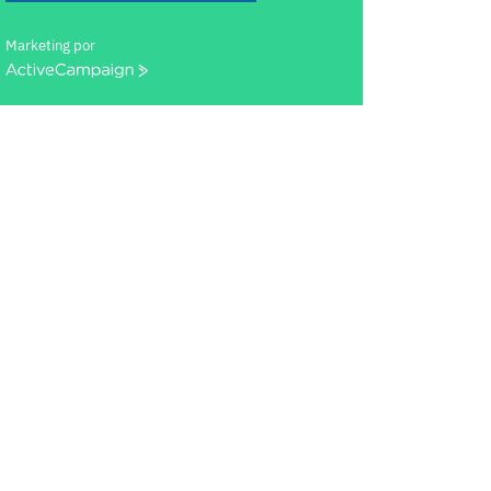
Marketing por
ActiveCampaign