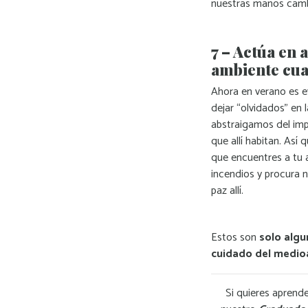
nuestras manos camb
7 – Actúa en 
ambiente cua
Ahora en verano es e
dejar “olvidados” en 
abstraigamos del impa
que allí habitan. Así
que encuentres a tu a
incendios y procura n
paz allí.
Estos son
solo algu
cuidado del medio
Si quieres aprende