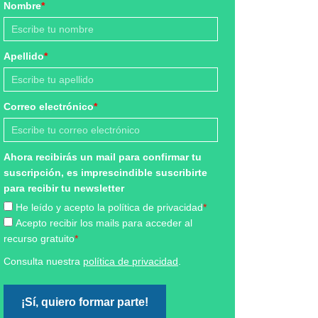
Nombre
*
Apellido
*
Correo electrónico
*
Ahora recibirás un mail para confirmar tu
suscripción, es imprescindible suscribirte
para recibir tu newsletter
He leído y acepto la política de privacidad
*
Acepto recibir los mails para acceder al
recurso gratuito
*
Consulta nuestra
política de privacidad
.
¡Sí, quiero formar parte!