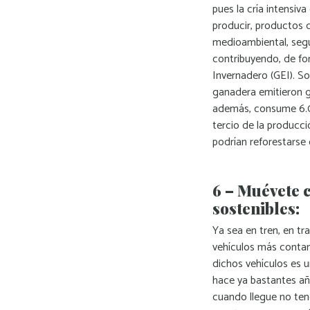
pues la cría intensiva
producir, productos 
medioambiental, segú
contribuyendo, de for
Invernadero (GEI). S
ganadera emitieron g
además, consume 6.0
tercio de la producc
podrían reforestarse o
6 – Muévete 
sostenibles:
Ya sea en tren, en tra
vehículos más contam
dichos vehículos es u
hace ya bastantes añ
cuando llegue no te