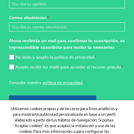
Correo electrónico
*
Ahora recibirás un mail para confirmar tu suscripción, es
imprescindible suscribirte para recibir tu newsletter
He leído y acepto la política de privacidad
*
Acepto recibir los mails para acceder al recurso gratuito
*
Consulta nuestra
política de privacidad
.
¡Sí, quiero formar parte!
Utilizamos cookies propias y de terceros para fines analíticos y
para mostrarte publicidad personalizada en base a un perfil
elaborado a partir de tus hábitos de navegación. Si pulsas
Marketing por
"Aceptar cookies" es que aceptas la instalación y uso de las
cookies. Para más información, o para configurar las
ActiveCampaign