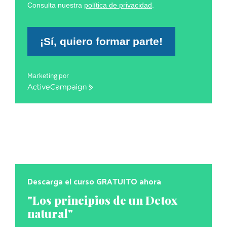
Consulta nuestra
política de privacidad
.
¡Sí, quiero formar parte!
Marketing por
ActiveCampaign
Descarga el curso GRATUITO ahora
"Los principios de un Detox
natural"