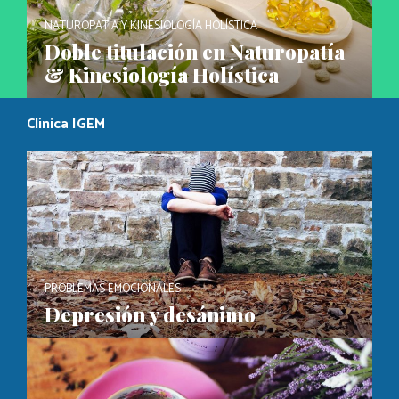
NATUROPATÍA Y KINESIOLOGÍA HOLÍSTICA
Doble titulación en Naturopatía
& Kinesiología Holística
Clínica IGEM
PROBLEMAS EMOCIONALES
Depresión y desánimo