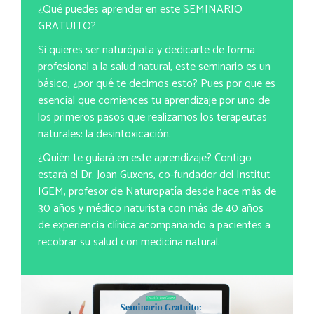
¿Qué puedes aprender en este SEMINARIO
GRATUITO?
Si quieres ser naturópata y dedicarte de forma
profesional a la salud natural, este seminario es un
básico, ¿por qué te decimos esto? Pues por que es
esencial que comiences tu aprendizaje por uno de
los primeros pasos que realizamos los terapeutas
naturales: la desintoxicación.
¿Quién te guiará en este aprendizaje? Contigo
estará el Dr. Joan Guxens, co-fundador del Institut
IGEM, profesor de Naturopatía desde hace más de
30 años y médico naturista con más de 40 años
de experiencia clínica acompañando a pacientes a
recobrar su salud con medicina natural.