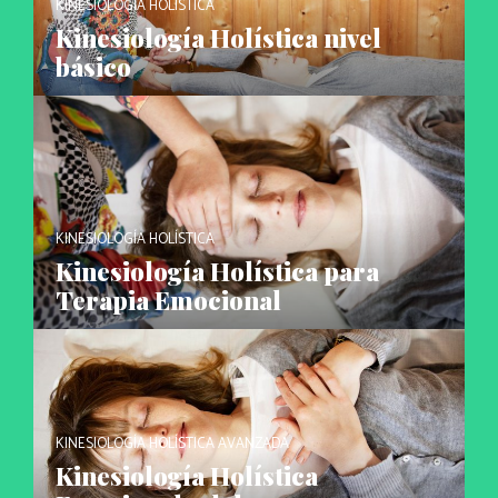
KINESIOLOGÍA HOLÍSTICA
Kinesiología Holística nivel
básico
KINESIOLOGÍA HOLÍSTICA
Kinesiología Holística para
Terapia Emocional
KINESIOLOGÍA HOLÍSTICA AVANZADA
Kinesiología Holística