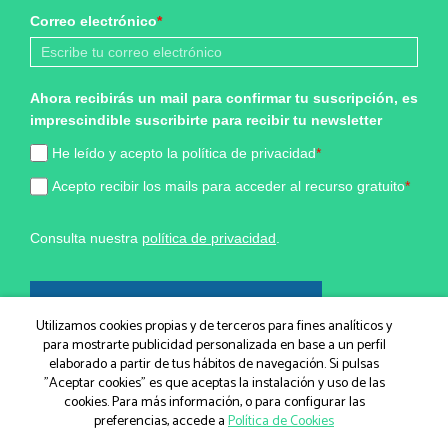
Correo electrónico
*
Ahora recibirás un mail para confirmar tu suscripción, es
imprescindible suscribirte para recibir tu newsletter
He leído y acepto la política de privacidad
*
Acepto recibir los mails para acceder al recurso gratuito
*
Consulta nuestra
política de privacidad
.
¡Sí, quiero formar parte!
Utilizamos cookies propias y de terceros para fines analíticos y
para mostrarte publicidad personalizada en base a un perfil
elaborado a partir de tus hábitos de navegación. Si pulsas
Marketing por
"Aceptar cookies" es que aceptas la instalación y uso de las
cookies. Para más información, o para configurar las
ActiveCampaign
preferencias, accede a
Política de Cookies