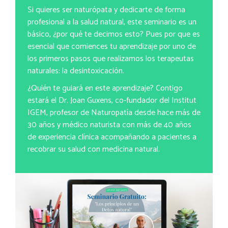
Si quieres ser naturópata y dedicarte de forma
profesional a la salud natural, este seminario es un
básico, ¿por qué te decimos esto? Pues por que es
esencial que comiences tu aprendizaje por uno de
los primeros pasos que realizamos los terapeutas
naturales: la desintoxicación.
¿Quién te guiará en este aprendizaje? Contigo
estará el Dr. Joan Guxens, co-fundador del Institut
IGEM, profesor de Naturopatía desde hace más de
30 años y médico naturista con más de 40 años
de experiencia clínica acompañando a pacientes a
recobrar su salud con medicina natural.