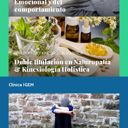
Emocional y del
comportamiento
NATUROPATÍA Y KINESIOLOGÍA HOLÍSTICA
Doble titulación en Naturopatía
& Kinesiología Holística
Clínica IGEM