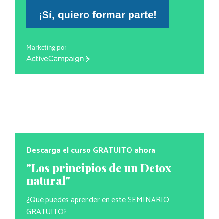
¡Sí, quiero formar parte!
Marketing por
ActiveCampaign
Descarga el curso GRATUITO ahora
"Los principios de un Detox
natural"
¿Qué puedes aprender en este SEMINARIO
GRATUITO?