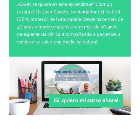
¿Quién te guiará en este aprendizaje? Contigo
estará el Dr. Joan Guxens, co-fundador del Institut
IGEM, profesor de Naturopatía desde hace más de
30 años y médico naturista con más de 40 años
de experiencia clínica acompañando a pacientes a
recobrar su salud con medicina natural.
¡Sí, quiero mi curso ahora!