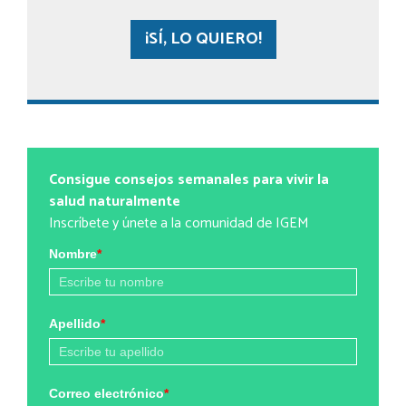
¡SÍ, LO QUIERO!
Consigue consejos semanales para vivir la
salud naturalmente
Inscríbete y únete a la comunidad de IGEM
Nombre
*
Apellido
*
Correo electrónico
*