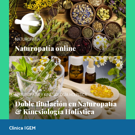
NATUROPATÍA
Naturopatía online
NATUROPATÍA Y KINESIOLOGÍA HOLÍSTICA
Doble titulación en Naturopatía
& Kinesiología Holística
Clínica IGEM