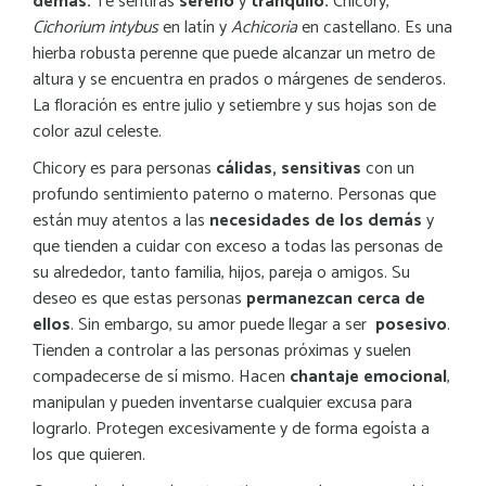
demás.
Te sentirás
sereno
y
tranquilo.
Chicory,
Cichorium intybus
en latín y
Achicoria
en castellano. Es una
hierba robusta perenne que puede alcanzar un metro de
altura y se encuentra en prados o márgenes de senderos.
La floración es entre julio y setiembre y sus hojas son de
color azul celeste.
Chicory es para personas
cálidas, sensitivas
con un
profundo sentimiento paterno o materno. Personas que
están muy atentos a las
necesidades de los demás
y
que tienden a cuidar con exceso a todas las personas de
su alrededor, tanto familia, hijos, pareja o amigos. Su
deseo es que estas personas
permanezcan cerca de
ellos
. Sin embargo, su amor puede llegar a ser
posesivo
.
Tienden a controlar a las personas próximas y suelen
compadecerse de sí mismo. Hacen
chantaje emocional
,
manipulan y pueden inventarse cualquier excusa para
lograrlo. Protegen excesivamente y de forma egoísta a
los que quieren.