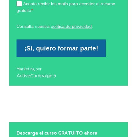
Acepto recibir los mails para acceder al recurso
gratuito
*
Consulta nuestra
política de privacidad
.
¡Sí, quiero formar parte!
Marketing por
ActiveCampaign
Descarga el curso GRATUITO ahora