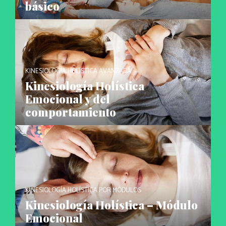
básico
KINESIOLOGÍA HOLÍSTICA AVANZADA
Kinesiología Holística
Emocional y del
comportamiento
KINESIOLOGÍA HOLÍSTICA POR MÓDULOS
Kinesiología Holística – Módulo
Emocional