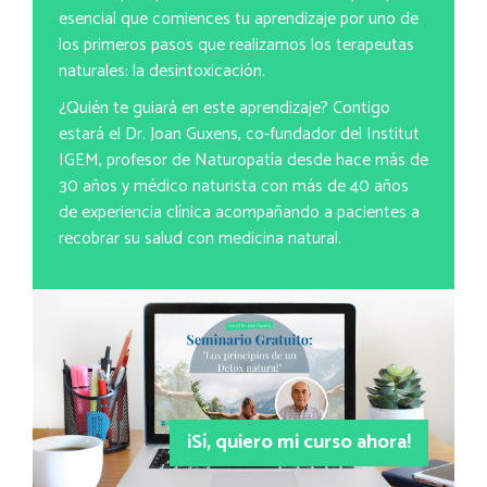
esencial que comiences tu aprendizaje por uno de
los primeros pasos que realizamos los terapeutas
naturales: la desintoxicación.
¿Quién te guiará en este aprendizaje? Contigo
estará el Dr. Joan Guxens, co-fundador del Institut
IGEM, profesor de Naturopatía desde hace más de
30 años y médico naturista con más de 40 años
de experiencia clínica acompañando a pacientes a
recobrar su salud con medicina natural.
¡Sí, quiero mi curso ahora!