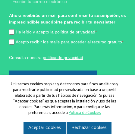
Ahora recibirás un mail para confirmar tu suscripción, es
imprescindible suscribirte para recibir tu newsletter
He leído y acepto la política de privacidad
*
Acepto recibir los mails para acceder al recurso gratuito
*
Consulta nuestra
política de privacidad
.
¡Sí, quiero formar parte!
Utilizamos cookies propias y de terceros para fines analíticos y
para mostrarte publicidad personalizada en base a un perfil
elaborado a partir de tus hábitos de navegación. Si pulsas
Marketing por
"Aceptar cookies" es que aceptas la instalación y uso de las
cookies. Para más información, o para configurar las
ActiveCampaign
preferencias, accede a
Política de Cookies
Aceptar cookies
Rechazar cookies
© IGEM, Institut Guxens de Medicina Integrativa 2026
|