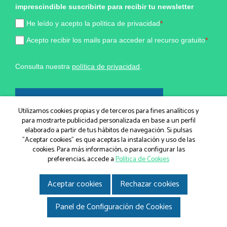
imprescindible suscribirte para recibir tu newsletter
He leído y acepto la política de privacidad
*
Acepto recibir los mails para acceder al recurso gratuito
*
Consulta nuestra
política de privacidad
.
¡Sí, quiero formar parte!
Utilizamos cookies propias y de terceros para fines analíticos y
para mostrarte publicidad personalizada en base a un perfil
elaborado a partir de tus hábitos de navegación. Si pulsas
Marketing por
"Aceptar cookies" es que aceptas la instalación y uso de las
cookies. Para más información, o para configurar las
ActiveCampaign
preferencias, accede a
Política de Cookies
Aceptar cookies
Rechazar cookies
© IGEM, Institut Guxens de Medicina Integrativa 2026
|
Aviso legal
|
Política de Cookies
|
Política de privacidad
|
Gir.cat
Panel de Configuración de Cookies
Disseny i desenvolupament web