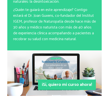
naturales: la desintoxicación.
¿Quién te guiará en este aprendizaje? Contigo
estará el Dr. Joan Guxens, co-fundador del Institut
IGEM, profesor de Naturopatía desde hace más de
30 años y médico naturista con más de 40 años
de experiencia clínica acompañando a pacientes a
recobrar su salud con medicina natural.
¡Sí, quiero mi curso ahora!