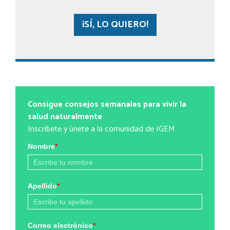
¡SÍ, LO QUIERO!
Consigue consejos semanales para vivir la
salud naturalmente
Inscríbete y únete a la comunidad de IGEM
Nombre
*
Apellido
*
Correo electrónico
*