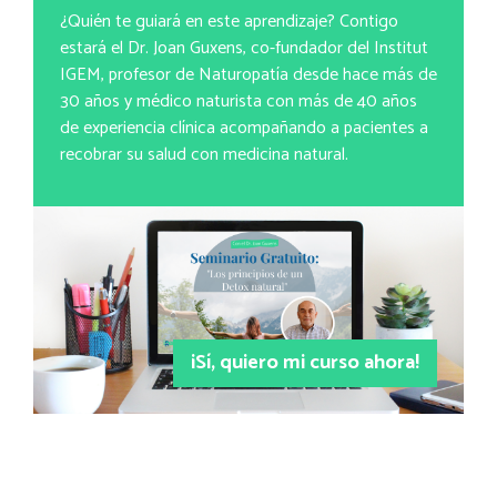
¿Quién te guiará en este aprendizaje? Contigo
estará el Dr. Joan Guxens, co-fundador del Institut
IGEM, profesor de Naturopatía desde hace más de
30 años y médico naturista con más de 40 años
de experiencia clínica acompañando a pacientes a
recobrar su salud con medicina natural.
¡Sí, quiero mi curso ahora!