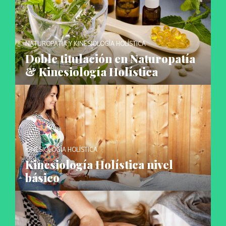
NATUROPATÍA Y KINESIOLOGÍA HOLÍSTICA
Doble titulación en Naturopatía
& Kinesiología Holística
KINESIOLOGÍA HOLÍSTICA
Kinesiología Holística nivel
básico