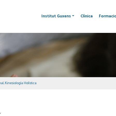
Institut Guxens
Clínica
Formaci
nal
,
Kinesiología Holística
7