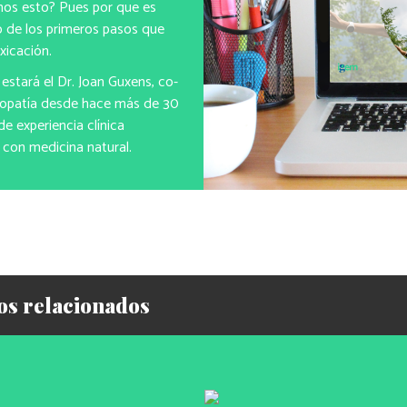
imos esto? Pues por que es
o de los primeros pasos que
xicación.
estará el Dr. Joan Guxens, co-
uropatía desde hace más de 30
e experiencia clínica
con medicina natural.
dos relacionados