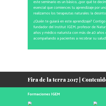
este seminario es un básico, ¿por qué te dec
esencial que comiences tu aprendizaje por un
realizamos los terapeutas naturales: la desinto
¿Quién te guiará en este aprendizaje? Contigo 
fundador del Institut IGEM, profesor de Nat
años y médico naturista con más de 40 años d
acompañando a pacientes a recobrar su salud 
Fira de la terra 2017 | Conteni
Formaciones IGEM