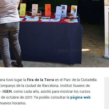
ana tuvo lugar la
Fira de la Terra
en el Parc de la Ciutadella
 Companys de la ciudad de Barcelona. Institut Guxens de
 –
IGEM
, como cada año, asistió para mostrar los cursos
 de octubre de 2017. Ya podéis consultar la
página web
nuevos horarios.