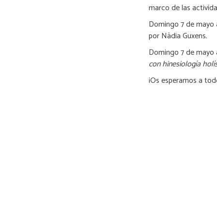
marco de las activid
Domingo 7 de mayo a l
por Nàdia Guxens.
Domingo 7 de mayo a l
con hinesiología holís
¡Os esperamos a tod