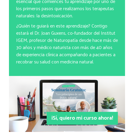
esencial que comiences tu aprendizaje por uno de
los primeros pasos que realizamos los terapeutas
naturales: la desintoxicación.
¿Quién te guiará en este aprendizaje? Contigo
estará el Dr. Joan Guxens, co-fundador del Institut
IGEM, profesor de Naturopatía desde hace más de
30 años y médico naturista con más de 40 años
de experiencia clínica acompañando a pacientes a
recobrar su salud con medicina natural.
¡Sí, quiero mi curso ahora!