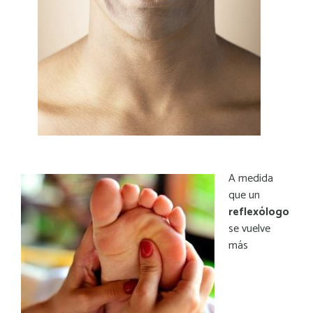
A medida
que un
reflexólogo
se vuelv
e
más