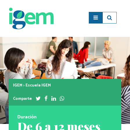
IGEM
>
Escuela IGEM
Comparte
Duración
De 6 a 12 meses