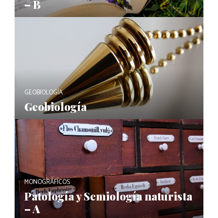
– B
GEOBIOLOGÍA
Geobiología
MONOGRÁFICOS
Patología y Semiología naturista
– A