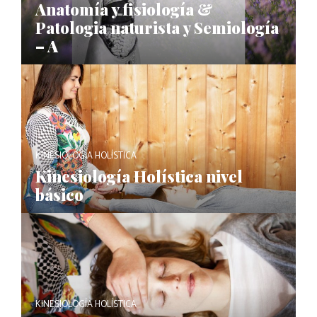
Anatomía y fisiología &
Patologia naturista y Semiología
– A
KINESIOLOGÍA HOLÍSTICA
Kinesiología Holística nivel
básico
KINESIOLOGÍA HOLÍSTICA