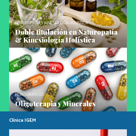
NATUROPATÍA Y KINESIOLOGÍA HOLÍSTICA
Doble titulación en Naturopatía
& Kinesiología Holística
MONOGRÁFICOS
Oligoterapia y Minerales
Clínica IGEM