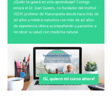
¿Quién te guiará en este aprendizaje? Contigo
estará el Dr. Joan Guxens, co-fundador del Institut
IGEM, profesor de Naturopatía desde hace más de
30 años y médico naturista con más de 40 años
de experiencia clínica acompañando a pacientes a
recobrar su salud con medicina natural.
¡Sí, quiero mi curso ahora!