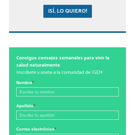
¡SÍ, LO QUIERO!
Consigue consejos semanales para vivir la
salud naturalmente
Inscríbete y únete a la comunidad de IGEM
Nombre
*
Apellido
*
Correo electrónico
*