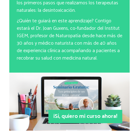
los primeros pasos que realizamos los terapeutas
naturales: la desintoxicación.
¿Quién te guiará en este aprendizaje? Contigo
estará el Dr. Joan Guxens, co-fundador del Institut
IGEM, profesor de Naturopatía desde hace más de
30 años y médico naturista con más de 40 años
de experiencia clínica acompañando a pacientes a
recobrar su salud con medicina natural.
¡Sí, quiero mi curso ahora!