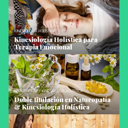
KINESIOLOGÍA HOLÍSTICA
Kinesiología Holística para
Terapia Emocional
NATUROPATÍA Y KINESIOLOGÍA HOLÍSTICA
Doble titulación en Naturopatía
& Kinesiología Holística