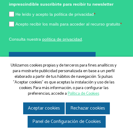
imprescindible suscribirte para recibir tu newsletter
He leído y acepto la política de privacidad
*
Acepto recibir los mails para acceder al recurso gratuito
*
Consulta nuestra
política de privacidad
.
¡Sí, quiero formar parte!
Utilizamos cookies propias y de terceros para fines analíticos y
para mostrarte publicidad personalizada en base a un perfil
elaborado a partir de tus hábitos de navegación. Si pulsas
Marketing por
"Aceptar cookies" es que aceptas la instalación y uso de las
cookies. Para más información, o para configurar las
ActiveCampaign
preferencias, accede a
Política de Cookies
Aceptar cookies
Rechazar cookies
© IGEM, Institut Guxens de Medicina Integrativa 2026
|
Aviso legal
|
Política de Cookies
|
Política de privacidad
|
Gir.cat
Panel de Configuración de Cookies
Disseny i desenvolupament web